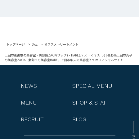
トップページ
Blog
オススメトリートメント
上田市東御市の美容室・美容院ZACK(ザック)・HARE(ハレ)・Rira(リラ) | 長野県上田市丸子
の美容室ZACK、東御市の美容室HARE、上田市中央の美容室Rira オフィシャルサイト
NEWS
SPECIAL MENU
MENU
SHOP & STAFF
RECRUIT
BLOG